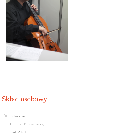
Skład osobowy
dr hab. inż.
Tadeusz Kamisiński,
prof. AGH